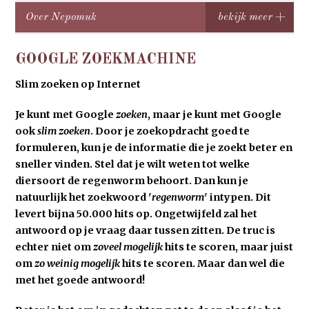
Over Nepomuk
GOOGLE ZOEKMACHINE
Slim zoeken op Internet
Je kunt met Google
zoeken
, maar je kunt met Google
ook
slim zoeken
. Door je zoekopdracht goed te
formuleren, kun je de informatie die je zoekt
beter en
sneller vinden
.
Stel dat je wilt weten tot welke
diersoort de regenworm behoort. Dan kun je
natuurlijk het zoekwoord '
regenworm
' i
ntypen. Dit
levert bijna 50.000 hits op. Ongetwijfeld zal het
antwoord op je vraag daar tussen zitten. De truc is
echter niet om
zoveel mogelijk
hits te scoren, maar juist
om
zo weinig mogelijk
hits te scoren. Maar dan wel die
met het goede antwoord!