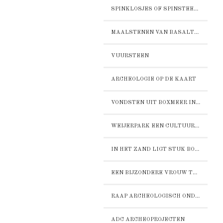
SPINKLOSJES OF SPINSTEENTJES
MAALSTENEN VAN BASALTLAVA
VUURSTEEN
ARCHEOLOGIE OP DE KAART
VONDSTEN UIT BOXMEER IN HET RIJKSMUSEUM VOOR OUDHEDN IN LEIDEN
WEIJERPARK EEN CULTUURHISTORISCHE VERKENNING
IN HET ZAND LIGT STUK BOXMEERS VERLEDEN
EEN BIJZONDERE VROUW TE BOXMEER
RAAP ARCHEOLOGISCH ONDERZOEK
ADC ARCHEOPROJECTEN