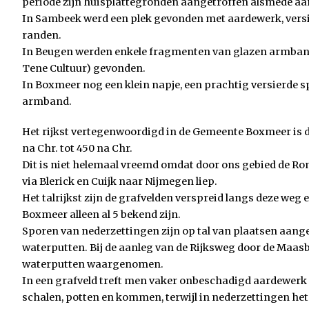
periode zijn huisplattegronden aangetroffen alsmede aa
In Sambeek werd een plek gevonden met aardewerk, vers
randen.
In Beugen werden enkele fragmenten van glazen armban
Tene Cultuur) gevonden.
In Boxmeer nog een klein napje, een prachtig versierde s
armband.
Het rijkst vertegenwoordigd in de Gemeente Boxmeer is 
na Chr. tot 450 na Chr.
Dit is niet helemaal vreemd omdat door ons gebied de R
via Blerick en Cuijk naar Nijmegen liep.
Het talrijkst zijn de grafvelden verspreid langs deze weg
Boxmeer alleen al 5 bekend zijn.
Sporen van nederzettingen zijn op tal van plaatsen aang
waterputten. Bij de aanleg van de Rijksweg door de Maasb
waterputten waargenomen.
In een grafveld treft men vaker onbeschadigd aardewerk 
schalen, potten en kommen, terwijl in nederzettingen he