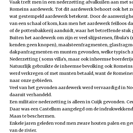
Vaak treft men in een nederzetting afvalkuilen aan met sc
Romeins aardewerk. Tot dit aardewerk behoort ook het z
wat gestempeld aardewerk betekent. Door de aanwezighe
van een schaal of kom, kan men het aardewerk feilloos d
of de pottenbakkerij aanduidt, waar het betreffende stuk 
Buiten het aardewerk om zijn er veel slijpstenen, fibula’
kenden geen knopen), maalsteenfragmenten, glasfragme
dakpanfragmenten en munten gevonden, welke typisch z
Nederzetting ( soms villa’s, maar ook inheemse boerderij
Natuurlijk gebruikte de inheemse bevolking ook Romeins 
werd verkregen of met munten betaald, want de Romeine
naar onze gebieden.
Veel van het gevonden aardewerk werd vervaardigd in Noo
daaruit verhandeld.
Een militaire nederzetting is alleen in Cuijk gevonden. C
Daar was een Castellum aangelegd om de indrukwekkende
Maas te beschermen.
Enkele jaren geleden vond men zware houten palen en g
van de rivier.