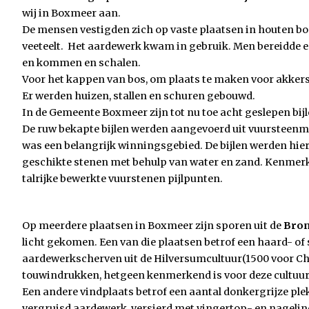
wij in Boxmeer aan.
De mensen vestigden zich op vaste plaatsen in houten b
veeteelt. Het aardewerk kwam in gebruik. Men bereidde e
en kommen en schalen.
Voor het kappen van bos, om plaats te maken voor akkers
Er werden huizen, stallen en schuren gebouwd.
In de Gemeente Boxmeer zijn tot nu toe acht geslepen bij
De ruw bekapte bijlen werden aangevoerd uit vuursteenmi
was een belangrijk winningsgebied. De bijlen werden hier
geschikte stenen met behulp van water en zand. Kenmerke
talrijke bewerkte vuurstenen pijlpunten.
Op meerdere plaatsen in Boxmeer zijn sporen uit de
Bron
licht gekomen. Een van die plaatsen betrof een haard- of
aardewerkscherven uit de Hilversumcultuur(1500 voor Chr
touwindrukken, hetgeen kenmerkend is voor deze cultuur
Een andere vindplaats betrof een aantal donkergrijze pl
vergruisd aardewerk, versierd met vingertop- en nagelin