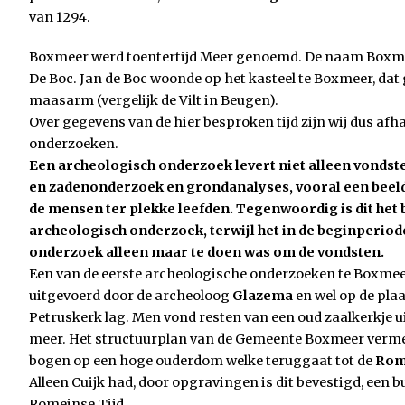
van 1294.
Boxmeer werd toentertijd Meer genoemd. De naam Boxme
De Boc. Jan de Boc woonde op het kasteel te Boxmeer, dat
maasarm (vergelijk de Vilt in Beugen).
Over gegevens van de hier besproken tijd zijn wij dus afh
onderzoeken.
Een archeologisch onderzoek levert niet alleen vondste
en zadenonderzoek en grondanalyses, vooral een beel
de mensen ter plekke leefden. Tegenwoordig is dit het 
archeologisch onderzoek, terwijl het in de beginperio
onderzoek alleen maar te doen was om de vondsten.
Een van de eerste archeologische onderzoeken te Boxme
uitgevoerd door de archeoloog
Glazema
en wel op de pla
Petruskerk lag. Men vond resten van een oud zaalkerkje u
meer. Het structuurplan van de Gemeente Boxmeer verm
bogen op een hoge ouderdom welke teruggaat tot de
Rom
Alleen Cuijk had, door opgravingen is dit bevestigd, een b
Romeinse Tijd.