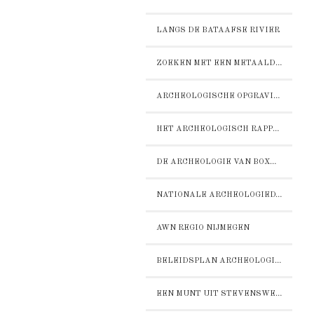
LANGS DE BATAAFSE RIVIER
ZOEKEN MET EEN METAALDETECTOR
ARCHEOLOGISCHE OPGRAVING DOOR NEPOMUK
HET ARCHEOLOGISCH RAPPORT STERCKWIJCK
DE ARCHEOLOGIE VAN BOXMEER-STERCKWIJCK:
NATIONALE ARCHEOLOGIEDAGEN 2016
AWN REGIO NIJMEGEN
BELEIDSPLAN ARCHEOLOGIE GEMEENTE BOXMEER
EEN MUNT UIT STEVENSWEERT