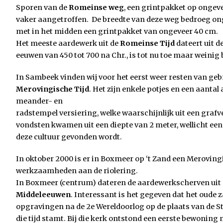
Sporen van de
Romeinse weg
, een grintpakket op ongeve
vaker aangetroffen. De breedte van deze weg bedroeg ong
met in het midden een grintpakket van ongeveer 40 cm.
Het meeste aardewerk uit de
Romeinse Tijd
dateert uit d
eeuwen van 450 tot 700 na Chr., is tot nu toe maar weinig
In Sambeek vinden wij voor het eerst weer resten van ge
Merovingische Tijd
. Het zijn enkele potjes en een aant
meander- en
radstempel versiering, welke waarschijnlijk uit een grafv
vondsten kwamen uit een diepte van 2 meter, wellicht een
deze cultuur gevonden wordt.
In oktober 2000 is er in Boxmeer op ‘t Zand een Meroving
werkzaamheden aan de riolering.
In Boxmeer (centrum) dateren de aardewerkscherven uit 1
Middeleeuwen
. Interessant is het gegeven dat het oude z
opgravingen na de 2e Wereldoorlog op de plaats van de St
die tijd stamt. Bij die kerk ontstond een eerste bewoning