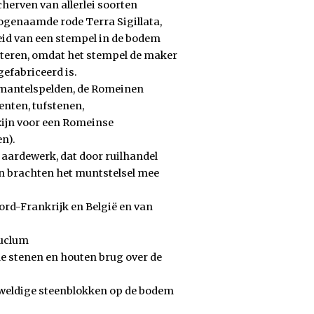
herven van allerlei soorten
ogenaamde rode Terra Sigillata,
id van een stempel in de bodem
ateren, omdat het stempel de maker
gefabriceerd is.
s (mantelspelden, de Romeinen
nten, tufstenen,
ijn voor een Romeinse
en).
aardewerk, dat door ruilhandel
n brachten het muntstelsel mee
rd-Frankrijk en België en van
euclum
 stenen en houten brug over de
eweldige steenblokken op de bodem