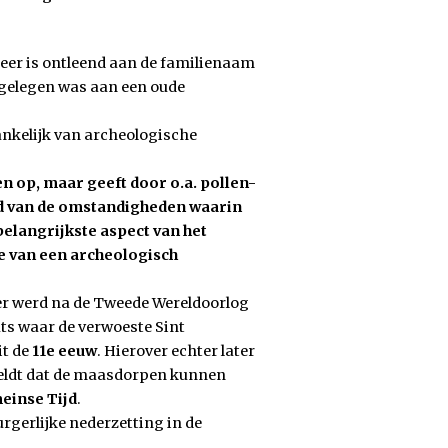
er is ontleend aan de familienaam
 gelegen was aan een oude
ankelijk van archeologische
n op, maar geeft door o.a. pollen-
d van de omstandigheden waarin
belangrijkste aspect van het
de van een archeologisch
er werd na de Tweede Wereldoorlog
ats waar de verwoeste Sint
it de
11e eeuw
. Hierover echter later
eldt dat de maasdorpen kunnen
einse Tijd
.
urgerlijke nederzetting in de