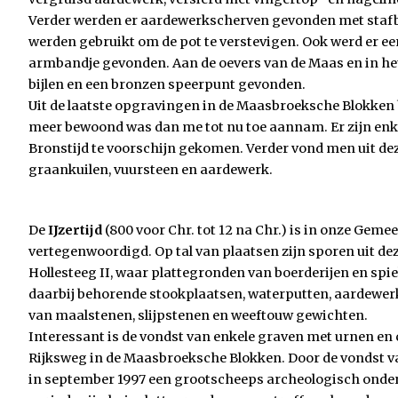
Verder werden er aardewerkscherven gevonden met staf
werden gebruikt om de pot te verstevigen. Ook werd er e
armbandje gevonden. Aan de oevers van de Maas en in he
bijlen en een bronzen speerpunt gevonden.
Uit de laatste opgravingen in de Maasbroeksche Blokken bl
meer bewoond was dan me tot nu toe aannam. Er zijn enke
Bronstijd te voorschijn gekomen. Verder vond men uit dez
graankuilen, vuursteen en aardewerk.
De
IJzertijd
(800 voor Chr. tot 12 na Chr.) is in onze Gem
vertegenwoordigd. Op tal van plaatsen zijn sporen uit dez
Hollesteeg II, waar plattegronden van boerderijen en spi
daarbij behorende stookplaatsen, waterputten, aardewerk
van maalstenen, slijpstenen en weeftouw gewichten.
Interessant is de vondst van enkele graven met urnen en 
Rijksweg in de Maasbroeksche Blokken. Door de vondst van
in september 1997 een grootscheeps archeologisch onde