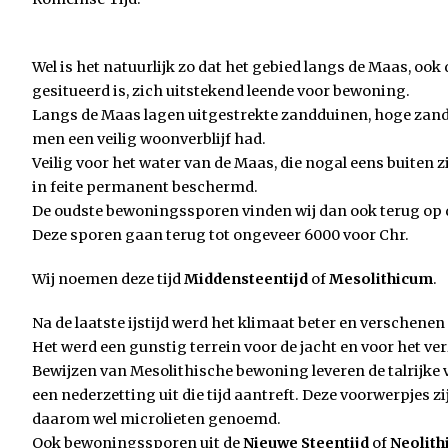
Wel is het natuurlijk zo dat het gebied langs de Maas, o
gesitueerd is, zich uitstekend leende voor bewoning.
Langs de Maas lagen uitgestrekte zandduinen, hoge za
men een veilig woonverblijf had.
Veilig voor het water van de Maas, die nogal eens buiten 
in feite permanent beschermd.
De oudste bewoningssporen vinden wij dan ook terug op
Deze sporen gaan terug tot ongeveer 6000 voor Chr.
Wij noemen deze tijd
Middensteentijd
of
Mesolithicum
.
Na de laatste ijstijd werd het klimaat beter en verschenen 
Het werd een gunstig terrein voor de jacht en voor het v
Bewijzen van Mesolithische bewoning leveren de talrijke
een nederzetting uit die tijd aantreft. Deze voorwerpjes z
daarom wel microlieten genoemd.
Ook bewoningssporen uit de
Nieuwe Steentijd
of
Neolit