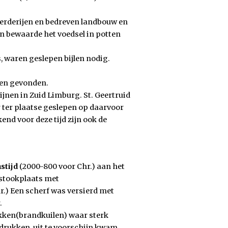
oerderijen en bedreven landbouw en
n bewaarde het voedsel in potten
, waren geslepen bijlen nodig.
len gevonden.
jnen in Zuid Limburg. St. Geertruid
 ter plaatse geslepen op daarvoor
nd voor deze tijd zijn ook de
stijd
(2000-800 voor Chr.) aan het
 stookplaats met
.) Een scherf was versierd met
.
ekken(brandkuilen) waar sterk
drukken, uit te voorschijn kwam.