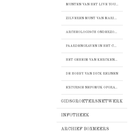
MUNTEN VAN HET LIVE YOUR LOFT TERREIN IN BOXMEER
ZILVEREN MUNT VAN MARIA VAN BOURGONDIË
ARCHEOLOGISCH ONDERZOEK SYNAGOGE
PAARDENGRAVEN IN HET CENTRUM VAN BOXMEER
HET GEHEIM VAN KERCKENZIGHT
DE HOBBY VAN DICK REIJNEN
EXCURSIE NEPOMUK OPGRAVING NUTRICIA CUIJK DO 6 NOVEMBER 2025
GIDSGROETERSNETWERK
INFOTHEEK
ARCHIEF BOXMEERS