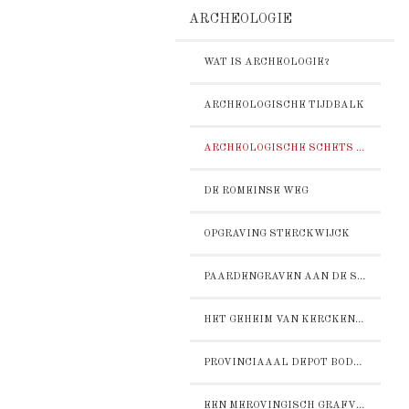
ARCHEOLOGIE
WAT IS ARCHEOLOGIE?
ARCHEOLOGISCHE TIJDBALK
ARCHEOLOGISCHE SCHETS VAN BOXMEER
DE ROMEINSE WEG
OPGRAVING STERCKWIJCK
PAARDENGRAVEN AAN DE STEENSTRAAT
HET GEHEIM VAN KERCKENZIGHT
PROVINCIAAAL DEPOT BODEMVONDSTEN DE BOSCH
EEN MEROVINGISCH GRAFVELD OP HET ZAND