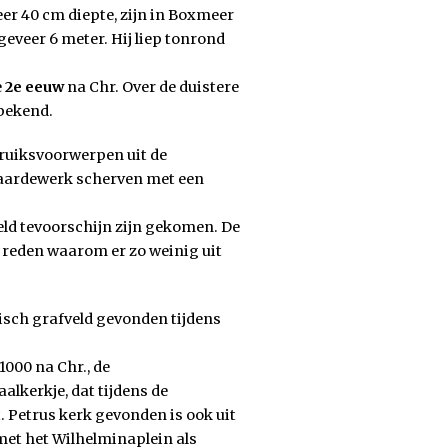
er 40 cm diepte, zijn in Boxmeer
eveer 6 meter. Hij liep tonrond
e
2e eeuw
na Chr. Over de duistere
 bekend.
bruiksvoorwerpen uit de
al aardewerk scherven met een
eld tevoorschijn zijn gekomen. De
 reden waarom er zo weinig uit
isch grafveld gevonden tijdens
000 na Chr., de
aalkerkje, dat tijdens de
. Petrus kerk gevonden is ook uit
 met het Wilhelminaplein als