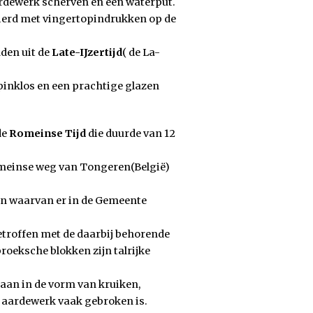
rdewerk scherven en een waterput.
ierd met vingertopindrukken op de
den uit de
Late-IJzertijd
( de La-
pinklos en een prachtige glazen
de
Romeinse Tijd
die duurde van 12
omeinse weg van Tongeren(België)
 en waarvan er in de Gemeente
etroffen met de daarbij behorende
roeksche blokken zijn talrijke
aan in de vorm van kruiken,
t aardewerk vaak gebroken is.