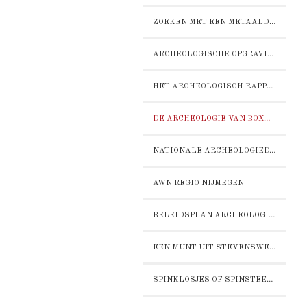
ZOEKEN MET EEN METAALDETECTOR
ARCHEOLOGISCHE OPGRAVING DOOR NEPOMUK
HET ARCHEOLOGISCH RAPPORT STERCKWIJCK
DE ARCHEOLOGIE VAN BOXMEER-STERCKWIJCK:
NATIONALE ARCHEOLOGIEDAGEN 2016
AWN REGIO NIJMEGEN
BELEIDSPLAN ARCHEOLOGIE GEMEENTE BOXMEER
EEN MUNT UIT STEVENSWEERT
SPINKLOSJES OF SPINSTEENTJES