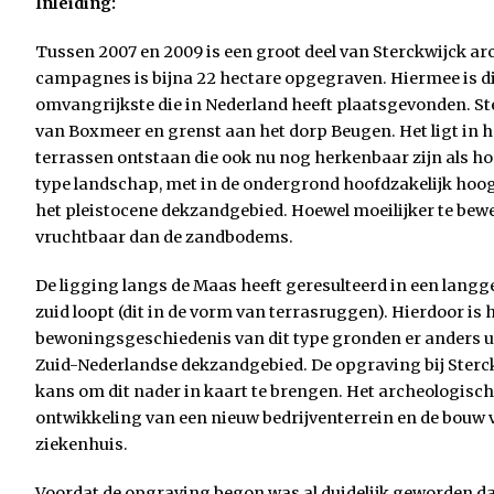
Inleiding:
Tussen 2007 en 2009 is een groot deel van Sterckwijck ar
campagnes is bijna 22 hectare opgegraven. Hiermee is d
omvangrijkste die in Nederland heeft plaatsgevonden. Ste
van Boxmeer en grenst aan het dorp Beugen. Het ligt in h
terrassen ontstaan die ook nu nog herkenbaar zijn als ho
type landschap, met in de ondergrond hoofdzakelijk hoo
het pleistocene dekzandgebied. Hoewel moeilijker te bewe
vruchtbaar dan de zandbodems.
De ligging langs de Maas heeft geresulteerd in een lang
zuid loopt (dit in de vorm van terrasruggen). Hierdoor is 
bewoningsgeschiedenis van dit type gronden er anders ui
Zuid-Nederlandse dekzandgebied. De opgraving bij Sterc
kans om dit nader in kaart te brengen. Het archeologisc
ontwikkeling van een nieuw bedrijventerrein en de bouw 
ziekenhuis.
Voordat de opgraving begon was al duidelijk geworden dat