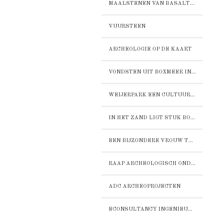
MAALSTENEN VAN BASALTLAVA
VUURSTEEN
ARCHEOLOGIE OP DE KAART
VONDSTEN UIT BOXMEER IN HET RIJKSMUSEUM VOOR OUDHEDN IN LEIDEN
WEIJERPARK EEN CULTUURHISTORISCHE VERKENNING
IN HET ZAND LIGT STUK BOXMEERS VERLEDEN
EEN BIJZONDERE VROUW TE BOXMEER
RAAP ARCHEOLOGISCH ONDERZOEK
ADC ARCHEOPROJECTEN
ECONSULTANCY INGENIEURSBUREAU