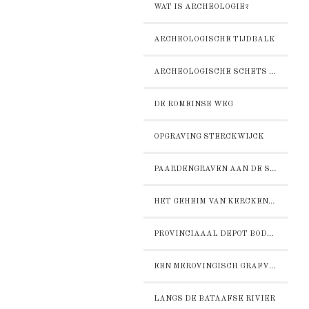
WAT IS ARCHEOLOGIE?
ARCHEOLOGISCHE TIJDBALK
ARCHEOLOGISCHE SCHETS VAN BOXMEER
DE ROMEINSE WEG
OPGRAVING STERCKWIJCK
PAARDENGRAVEN AAN DE STEENSTRAAT
HET GEHEIM VAN KERCKENZIGHT
PROVINCIAAAL DEPOT BODEMVONDSTEN DE BOSCH
EEN MEROVINGISCH GRAFVELD OP HET ZAND
LANGS DE BATAAFSE RIVIER