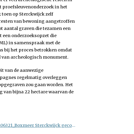
et proefsleuvenonderzoek in het
toen op Sterckwijck zelf
 resten van bewoning aangetroffen
ot aantal graven die tezamen een
t een onderzoeksopzet die
TML) in samenspraak met de
was bij het proces betrokken omdat
ad van archeologisch monument.
it van de aanwezige
mpagnes regelmatig overleggen
 opgegraven zou gaan worden. Het
g van bijna 22 hectare waarvan de
32098920-afm-1480341589671-Rap 3500-Monografie 18_4106321_Boxmeer Sterckwijck gecompr BOEK.pdf(deel 2).pdf (cultureelerfgoed.nl)