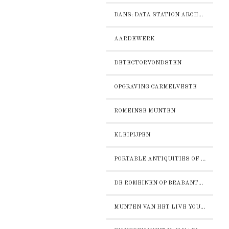
DANS: DATA STATION ARCHAEOLOGY
AARDEWERK
DETECTORVONDSTEN
OPGRAVING CARMELVESTE
ROMEINSE MUNTEN
KLEIPIJPEN
PORTABLE ANTIQUITIES OF THE NETHERLANDS - PAN
DE ROMEINEN OP BRABANTS ERFGOED
MUNTEN VAN HET LIVE YOUR LOFT TERREIN IN BOXMEER