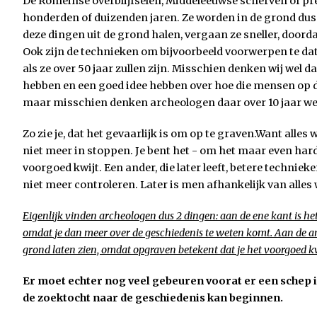
De Romeinse overblijfselen, Middeleeuwse scherven of pre
honderden of duizenden jaren. Ze worden in de grond du
deze dingen uit de grond halen, vergaan ze sneller, doorda
Ook zijn de technieken om bijvoorbeeld voorwerpen te da
als ze over 50 jaar zullen zijn. Misschien denken wij wel
hebben en een goed idee hebben over hoe die mensen op d
maar misschien denken archeologen daar over 10 jaar wel
Zo zie je, dat het gevaarlijk is om op te graven.Want alles w
niet meer in stoppen. Je bent het - om het maar even hard
voorgoed kwijt. Een ander, die later leeft, betere techniek
niet meer controleren. Later is men afhankelijk van alles 
Eigenlijk vinden archeologen dus 2 dingen: aan de ene kant is he
omdat je dan meer over de geschiedenis te weten komt. Aan de an
grond laten zien, omdat opgraven betekent dat je het voorgoed kw
Er moet echter nog veel gebeuren voorat er een schep 
de zoektocht naar de geschiedenis kan beginnen.