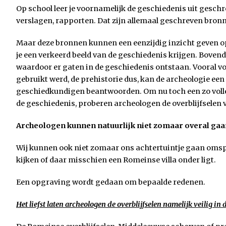
Op school leer je voornamelijk de geschiedenis uit gesc
verslagen, rapporten. Dat zijn allemaal geschreven bron
Maar deze bronnen kunnen een eenzijdig inzicht geven o
je een verkeerd beeld van de geschiedenis krijgen. Bove
waardoor er gaten in de geschiedenis ontstaan. Vooral voor
gebruikt werd, de prehistorie dus, kan de archeologie een
geschiedkundigen beantwoorden. Om nu toch een zo volled
de geschiedenis, proberen archeologen de overblijfselen v
Archeologen kunnen natuurlijk niet zomaar overal gaan 
Wij kunnen ook niet zomaar ons achtertuintje gaan omspit
kijken of daar misschien een Romeinse villa onder ligt.
Een opgraving wordt gedaan om bepaalde redenen.
Het liefst laten archeologen de overblijfselen namelijk veilig in 