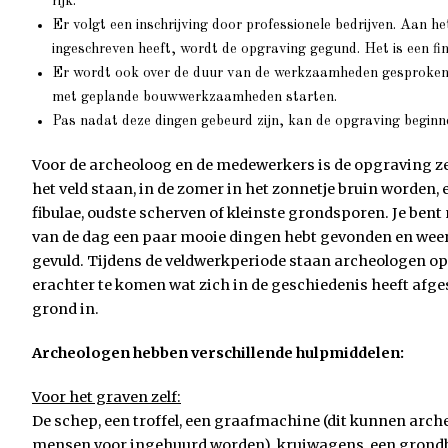
rijk.
Er volgt een inschrijving door professionele bedrijven. Aan het
ingeschreven heeft, wordt de opgraving gegund. Het is een fin
Er wordt ook over de duur van de werkzaamheden gesproken.
met geplande bouwwerkzaamheden starten.
Pas nadat deze dingen gebeurd zijn, kan de opgraving beginn
Voor de archeoloog en de medewerkers is de opgraving zelf
het veld staan, in de zomer in het zonnetje bruin worden
fibulae, oudste scherven of kleinste grondsporen. Je bent na
van de dag een paar mooie dingen hebt gevonden en weer 
gevuld. Tijdens de veldwerkperiode staan archeologen o
erachter te komen wat zich in de geschiedenis heeft afge
grond in.
Archeologen hebben verschillende hulpmiddelen:
Voor het graven zelf:
De schep, een troffel, een graafmachine (dit kunnen arch
mensen voor ingehuurd worden), kruiwagens, een grondb