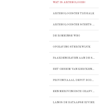
WAT IS ARCHEOLOGIE?
ARCHEOLOGISCHE TIJDBALK
ARCHEOLOGISCHE SCHETS VAN BOXMEER
DE ROMEINSE WEG
OPGRAVING STERCKWIJCK
PAARDENGRAVEN AAN DE STEENSTRAAT
HET GEHEIM VAN KERCKENZIGHT
PROVINCIAAAL DEPOT BODEMVONDSTEN DE BOSCH
EEN MEROVINGISCH GRAFVELD OP HET ZAND
LANGS DE BATAAFSE RIVIER