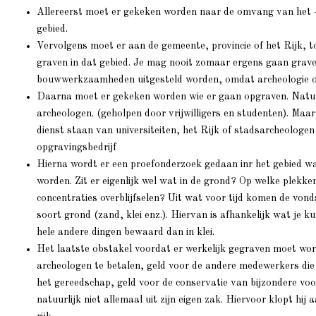
Allereerst moet er gekeken worden naar de omvang van het - v
gebied.
Vervolgens moet er aan de gemeente, provincie of het Rijk,
graven in dat gebied. Je mag nooit zomaar ergens gaan grav
bouwwerkzaamheden uitgesteld worden, omdat archeologie o
Daarna moet er gekeken worden wie er gaan opgraven. Natuur
archeologen. (geholpen door vrijwilligers en studenten). Maar 
dienst staan van universiteiten, het Rijk of stadsarcheologen
opgravingsbedrijf
Hierna wordt er een proefonderzoek gedaan inr het gebied wa
worden. Zit er eigenlijk wel wat in de grond? Op welke plekke
concentraties overblijfselen? Uit wat voor tijd komen de vo
soort grond (zand, klei enz.). Hiervan is afhankelijk wat je ku
hele andere dingen bewaard dan in klei.
Het laatste obstakel voordat er werkelijk gegraven moet wor
archeologen te betalen, geld voor de andere medewerkers di
het gereedschap, geld voor de conservatie van bijzondere voo
natuurlijk niet allemaal uit zijn eigen zak. Hiervoor klopt hij 