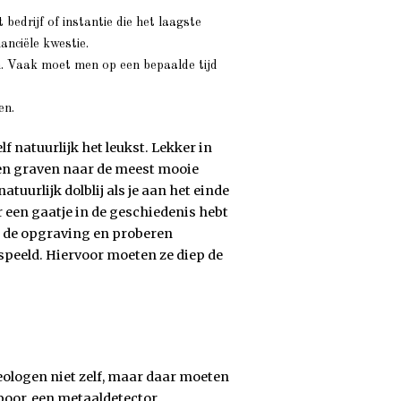
 bedrijf of instantie die het laagste
anciële kwestie.
 Vaak moet men op een bepaalde tijd
en.
 natuurlijk het leukst. Lekker in
, en graven naar de meest mooie
tuurlijk dolblij als je aan het einde
een gaatje in de geschiedenis hebt
p de opgraving en proberen
speeld. Hiervoor moeten ze diep de
eologen niet zelf, maar daar moeten
oor, een metaaldetector.