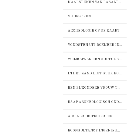
MAALSTENEN VAN BASALTLAVA
VUURSTEEN
ARCHEOLOGIE OP DE KAART
VONDSTEN UIT BOXMEER IN HET RIJKSMUSEUM VOOR OUDHEDN IN LEIDEN
WEIJERPARK EEN CULTUURHISTORISCHE VERKENNING
IN HET ZAND LIGT STUK BOXMEERS VERLEDEN
EEN BIJZONDERE VROUW TE BOXMEER
RAAP ARCHEOLOGISCH ONDERZOEK
ADC ARCHEOPROJECTEN
ECONSULTANCY INGENIEURSBUREAU