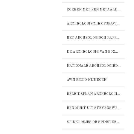
ZOEKEN MET EEN METAALDETECTOR
ARCHEOLOGISCHE OPGRAVING DOOR NEPOMUK
HET ARCHEOLOGISCH RAPPORT STERCKWIJCK
DE ARCHEOLOGIE VAN BOXMEER-STERCKWIJCK:
NATIONALE ARCHEOLOGIEDAGEN 2016
AWN REGIO NIJMEGEN
BELEIDSPLAN ARCHEOLOGIE GEMEENTE BOXMEER
EEN MUNT UIT STEVENSWEERT
SPINKLOSJES OF SPINSTEENTJES