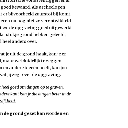
historische vondsten liggen er al
s goed bewaard. Als archeologen
t er bijvoorbeeld zuurstof bij komt.
teren nu nog niet zo verontwikkeld
 dat we de opgraving goed uitgewerkt
at stukje grond hebben geleefd,
 heel anders over.
at je uit de grond haalt, kan je er
, maar wel duidelijk te zeggen -
en en andere ideeën heeft, kan jou
wat jij zegt over de opgraving.
t heel goed om dingen op te graven,
dere kant kan je die dingen beter in de
ijt bent.
in de grond gezet kan worden en