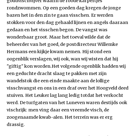
goudvischvijver waarin de roode karpertjes
rondzwommen. Op een goeden dag kregen de jonge
bazen het in den zin te gaan visschen. Er werden
stokken voor den dag gehaald lijnen en angels daaraan
gedaan en het visschen begon. De vangst was
wonderbaar groot. Maar het toeval wilde dat de
beheerder van het goed, de postdirecteur Willemke
Hermans een kijkje kwam nemen. Hij stond een
oogenblik verslagen, wij ook, wan wij wisten dat hij
"giftig" kon worden.Het volgende ogenblik hadden wij
een geduchte dracht slaag te pakken met zijn
wandelstok die een einde maakte aan de lollige
visschvangst en ons in een draf over het Hoogveld deed
stuiven. Het Leuker lag lang ledig totdat het verkocht
werd. De turfgaten van het Luneven waren destijds ook
vischrijk: men ving daar een vreemde visch, de
zoogenaamde kwab-alen. Het terrein was er erg
drassig.