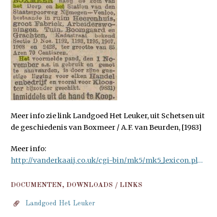
Meer info zie link Landgoed Het Leuker, uit Schetsen uit
de geschiedenis van Boxmeer / A.F. van Beurden, [1983]
Meer info:
http://vanderkaaij.co.uk/cgi-bin/mk5/mk5_lexicon.pl?xpath=document('objecten/lx0414.xml')//lexobject&xslsheet=openstelling_gg.xsl&mkp_sort=1#mn
DOCUMENTEN, DOWNLOADS / LINKS
Landgoed Het Leuker